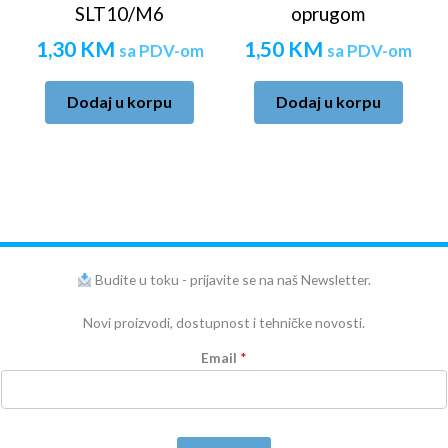
SLT10/M6
oprugom
1,30
KM
1,50
KM
sa PDV-om
sa PDV-om
Dodaj u korpu
Dodaj u korpu
Budite u toku - prijavite se na naš Newsletter.
Novi proizvodi, dostupnost i tehničke novosti.
Email
*