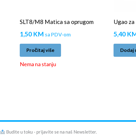
SLT8/M8 Matica sa oprugom
Ugao za 
1,50
KM
5,40
K
sa PDV-om
Pročitaj više
Dodaj 
Nema na stanju
Budite u toku - prijavite se na naš Newsletter.