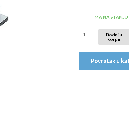
IMA NA STANJU
Dodaj u
korpu
Povratak u kat