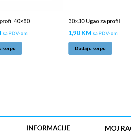
profil 40×80
30×30 Ugao za profil
M
1,90
KM
sa PDV-om
sa PDV-om
u korpu
Dodaj u korpu
INFORMACIJE
MOJ R