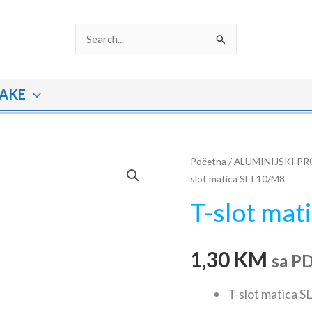
Search
for:
AKE
T-
Početna
/
ALUMINIJSKI PR
slot matica SLT10/M8
slot
matica
T-slot ma
SLT10/M8
količina
1,30
KM
sa P
T-slot matica S