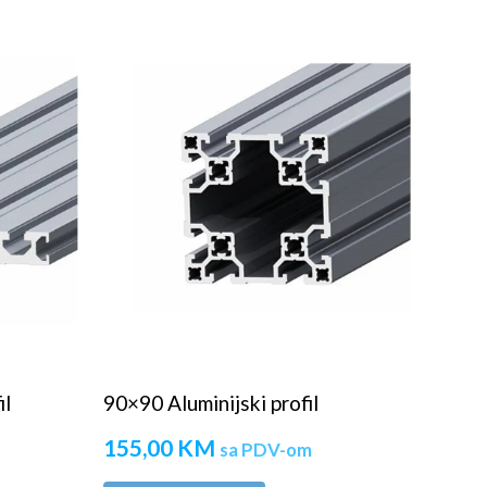
il
90×90 Aluminijski profil
155,00
KM
sa PDV-om