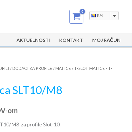
KM
AKTUELNOSTI
KONTAKT
MOJ RAČUN
OFILI
/
DODACI ZA PROFILE
/
MATICE
/
T-SLOT MATICE
/ T-
tica SLT10/M8
DV-om
LT10/M8 za profile Slot-10.