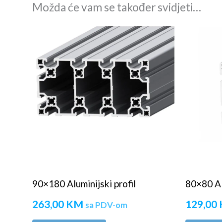
Možda će vam se također svidjeti…
90×180 Aluminijski profil
80×80 Alu
263,00
KM
129,00
sa PDV-om