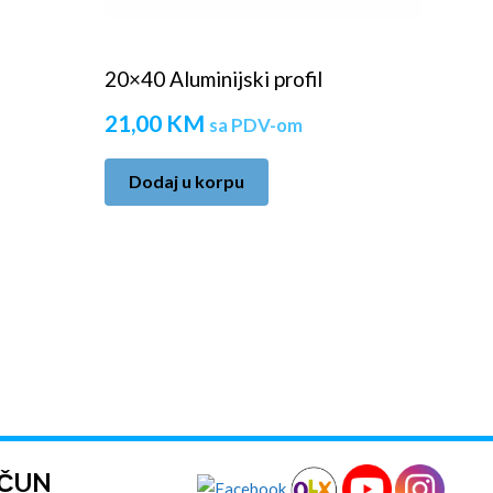
20×40 Aluminijski profil
21,00
KM
sa PDV-om
Dodaj u korpu
AČUN