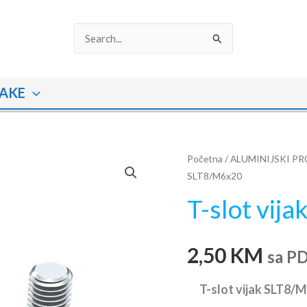
Search
for:
AKE
T-
Početna
/
ALUMINIJSKI PR
SLT8/M6x20
slot
vijak
T-slot vij
SLT8/M6x20
količina
2,50
KM
sa P
T-slot vijak SLT8/