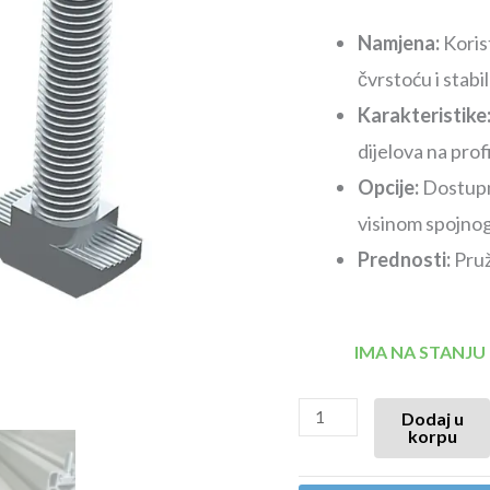
Namjena:
Koris
čvrstoću i stabi
Karakteristike
dijelova na prof
Opcije:
Dostupne
visinom spojnog 
Prednosti:
Pruž
IMA NA STANJU
Dodaj u
korpu