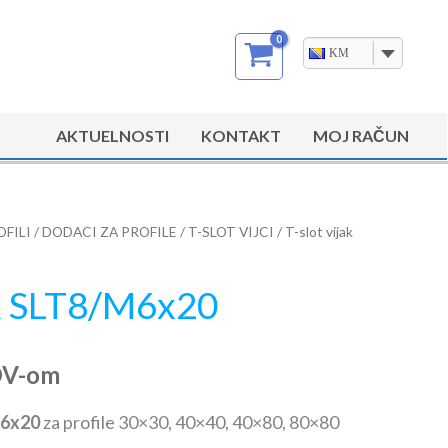
KM
AKTUELNOSTI
KONTAKT
MOJ RAČUN
OFILI
/
DODACI ZA PROFILE
/
T-SLOT VIJCI
/ T-slot vijak
ak SLT8/M6x20
DV-om
M6x20
za profile 30×30, 40×40, 40×80, 80×80