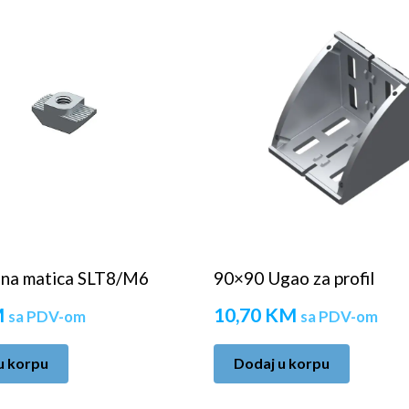
ena matica SLT8/M6
90×90 Ugao za profil
M
10,70
KM
sa PDV-om
sa PDV-om
u korpu
Dodaj u korpu