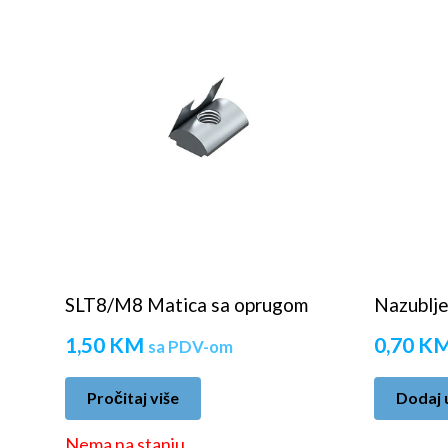
SLT8/M8 Matica sa oprugom
Nazublj
1,50
KM
0,70
K
sa PDV-om
Pročitaj više
Dodaj 
Nema na stanju