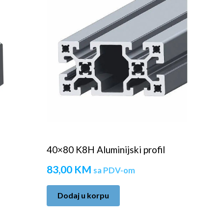
40×80 K8H Aluminijski profil
83,00
KM
sa PDV-om
Dodaj u korpu