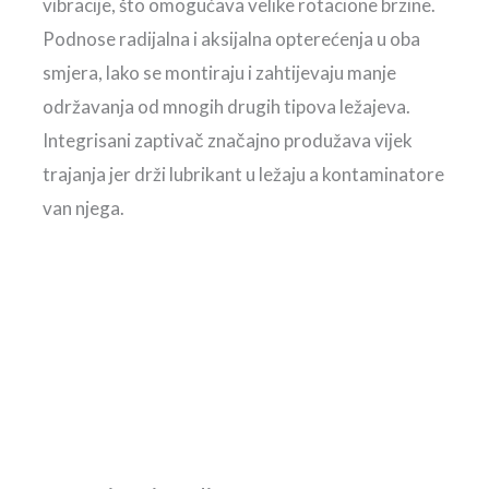
vibracije, što omogućava velike rotacione brzine.
Podnose radijalna i aksijalna opterećenja u oba
smjera, lako se montiraju i zahtijevaju manje
održavanja od mnogih drugih tipova ležajeva.
Integrisani zaptivač značajno produžava vijek
trajanja jer drži lubrikant u ležaju a kontaminatore
van njega.