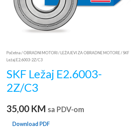
Početna
/
OBRADNI MOTORI
/
LEŽAJEVI ZA OBRADNE MOTORE
/ SKF
Ležaj E2.6003-2Z/C3
SKF Ležaj E2.6003-
2Z/C3
35,00
KM
sa PDV-om
Download PDF