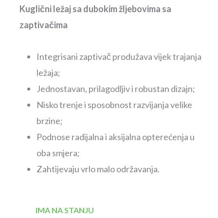
Kuglični ležaj sa dubokim žljebovima sa
zaptivačima
Integrisani zaptivač produžava vijek trajanja
ležaja;
Jednostavan, prilagodljiv i robustan dizajn;
Nisko trenje i sposobnost razvijanja velike
brzine;
Podnose radijalna i aksijalna opterećenja u
oba smjera;
Zahtijevaju vrlo malo održavanja.
IMA NA STANJU