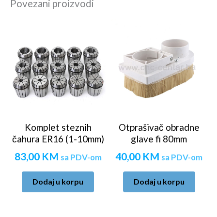
Povezani proizvodi
Komplet steznih
Otprašivač obradne
čahura ER16 (1-10mm)
glave fi 80mm
83,00
KM
40,00
KM
sa PDV-om
sa PDV-om
Dodaj u korpu
Dodaj u korpu