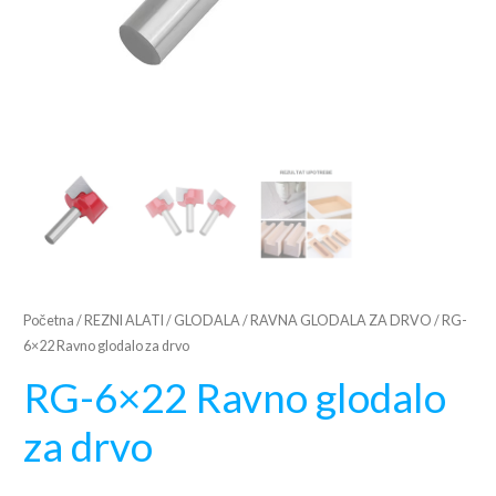
Početna
/
REZNI ALATI
/
GLODALA
/
RAVNA GLODALA ZA DRVO
/ RG-
6×22 Ravno glodalo za drvo
RG-6×22 Ravno glodalo
za drvo