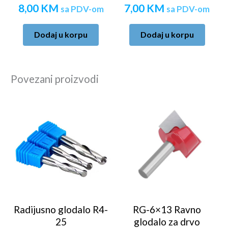
8,00
KM
7,00
KM
sa PDV-om
sa PDV-om
Dodaj u korpu
Dodaj u korpu
Povezani proizvodi
Radijusno glodalo R4-
RG-6×13 Ravno
25
glodalo za drvo