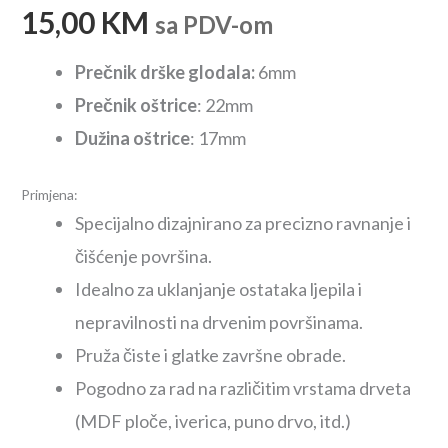
15,00
KM
sa PDV-om
Prečnik drške glodala:
6mm
Prečnik oštrice
: 22mm
Dužina oštrice
: 17mm
Primjena:
Specijalno dizajnirano za precizno ravnanje i
čišćenje površina.
Idealno za uklanjanje ostataka ljepila i
nepravilnosti na drvenim površinama.
Pruža čiste i glatke završne obrade.
Pogodno za rad na različitim vrstama drveta
(MDF ploče, iverica, puno drvo, itd.)