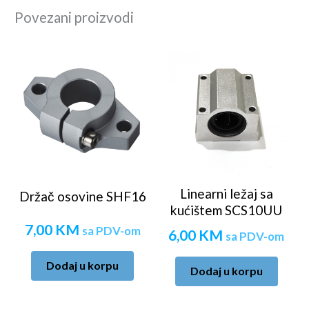
Povezani proizvodi
Linearni ležaj sa
Držač osovine SHF16
kućištem SCS10UU
7,00
KM
sa PDV-om
6,00
KM
sa PDV-om
Dodaj u korpu
Dodaj u korpu