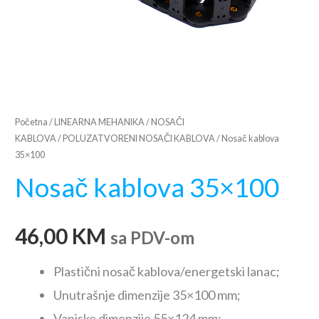
Početna
/
LINEARNA MEHANIKA
/
NOSAČI
KABLOVA
/
POLUZATVORENI NOSAČI KABLOVA
/ Nosač kablova
35×100
Nosač kablova 35×100
46,00
KM
sa PDV-om
Plastični nosač kablova/energetski lanac;
Unutrašnje dimenzije 35×100 mm;
Vanjske dimenzije 55×124 mm;