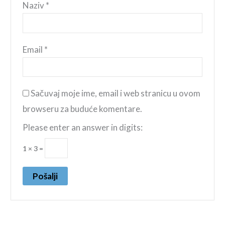
Naziv
*
Email
*
Sačuvaj moje ime, email i web stranicu u ovom
browseru za buduće komentare.
Please enter an answer in digits:
1 × 3 =