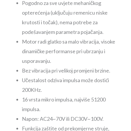
Pogodno za sve uvjete mehaničkog
opterećenja (uključuju remenicu niske
krutosti i točak), nema potrebe za
podešavanjem parametra pojačanja.
Motor radi glatko sa malo vibracija, visoke
dinamičke performanse pri ubrzanju i
usporavanju.
Bez vibracija pri velikoj promjeni brzine.
Učestalost odziva impulsa može dostići
200KHz.
16 vrsta mikro impulsa, najviše 51200
impulsa.
Napon: AC24~70V ili DC30V~100V.
Funkcija zaštite od prekomjerne struje,