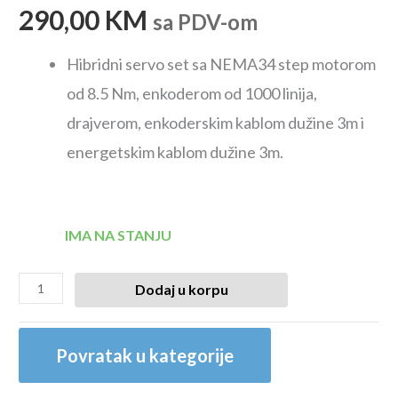
290,00
KM
sa PDV-om
Hibridni servo set sa NEMA34 step motorom
od 8.5 Nm, enkoderom od 1000 linija,
drajverom, enkoderskim kablom dužine 3m i
energetskim kablom dužine 3m.
IMA NA STANJU
Dodaj u korpu
Povratak u kategorije