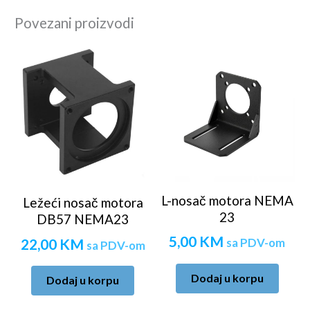
Povezani proizvodi
L-nosač motora NEMA
Ležeći nosač motora
23
DB57 NEMA23
5,00
KM
22,00
KM
sa PDV-om
sa PDV-om
Dodaj u korpu
Dodaj u korpu