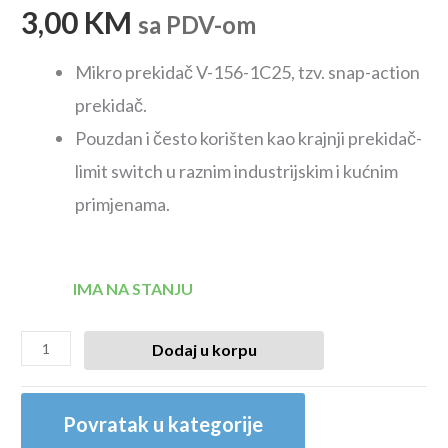
3,00
KM
sa PDV-om
Mikro prekidač V-156-1C25, tzv. snap-action
prekidač.
Pouzdan i često korišten kao krajnji prekidač-
limit switch u raznim industrijskim i kućnim
primjenama.
IMA NA STANJU
Dodaj u korpu
Povratak u kategorije