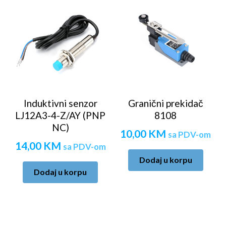
Induktivni senzor
Granični prekidač
LJ12A3-4-Z/AY (PNP
8108
NC)
10,00
KM
sa PDV-om
14,00
KM
sa PDV-om
Dodaj u korpu
Dodaj u korpu