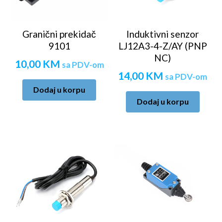
Granični prekidač
Induktivni senzor
9101
LJ12A3-4-Z/AY (PNP
NC)
10,00
KM
sa PDV-om
14,00
KM
sa PDV-om
Dodaj u korpu
Dodaj u korpu