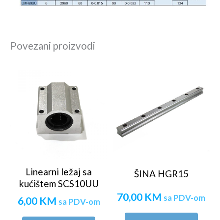
Povezani proizvodi
Linearni ležaj sa
ŠINA HGR15
kućištem SCS10UU
70,00
KM
sa PDV-om
6,00
KM
sa PDV-om