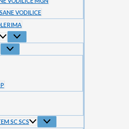
NE VODILICE MGN
SANE VODILICE
OLERIMA
OP
TEM SC SCS