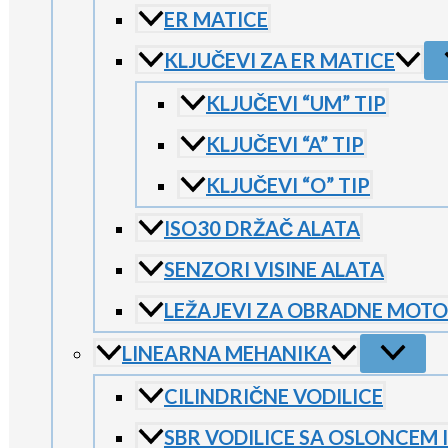
ER MATICE
KLJUČEVI ZA ER MATICE
KLJUČEVI “UM” TIP
KLJUČEVI “A” TIP
KLJUČEVI “O” TIP
ISO30 DRŽAČ ALATA
SENZORI VISINE ALATA
LEŽAJEVI ZA OBRADNE MOT
LINEARNA MEHANIKA
CILINDRIČNE VODILICE
SBR VODILICE SA OSLONCEM I