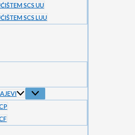
UĆIŠTEM SCS UU
UĆIŠTEM SCS LUU
ŽAJEVI
UCP
CF