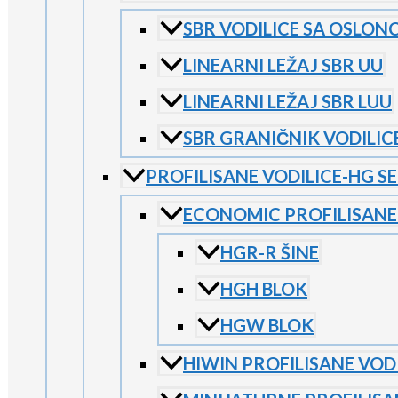
SBR VODILICE SA OSLON
LINEARNI LEŽAJ SBR UU
LINEARNI LEŽAJ SBR LUU
SBR GRANIČNIK VODILIC
PROFILISANE VODILICE-HG SE
ECONOMIC PROFILISANE 
HGR-R ŠINE
HGH BLOK
HGW BLOK
HIWIN PROFILISANE VODI