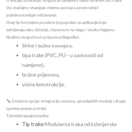
U slučaju oštećenja, moguće je zamijeniti samo oštećeni dio trake,
što značajno smanjuje vrijeme zastoja u proizvodnji i
pojednostavljuje održavanje.
Ovaj tip konvejera posebno je pogodan za aplikacije koje
zahtijevaju lako čišćenje, otpornost na vlagu i visoku higijenu.
Nudimo mogućnost potpune prilagodbe:
širine i
dužine konvejera,
tipa trake (PVC, PU – u zavisnosti od
namjene),
brzine prijenosa,
visine konstrukcije.
Dodatne opcije: integracija senzora, upravljačkih modula i druge
opreme prema potrebi.
Tehničke karakteristike:
Tip trake:
Modularna traka od inženjerske