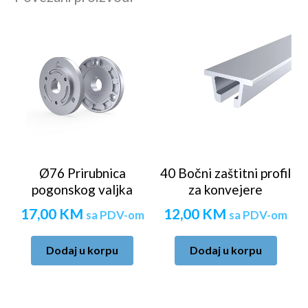
Ø76 Prirubnica
40 Bočni zaštitni profil
pogonskog valjka
za konvejere
17,00
KM
12,00
KM
sa PDV-om
sa PDV-om
Dodaj u korpu
Dodaj u korpu