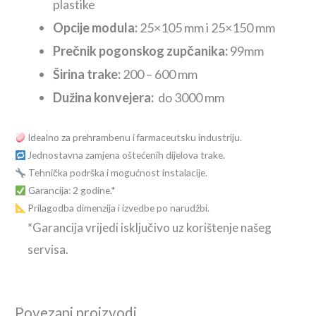
plastike
Opcije modula:
25×105 mm i 25×150 mm
Prečnik pogonskog zupčanika:
99mm
Širina trake:
200 – 600 mm
Dužina konvejera:
do 3000 mm
Idealno za prehrambenu i farmaceutsku industriju.
Jednostavna zamjena oštećenih dijelova trake.
Tehnička podrška i mogućnost instalacije.
Garancija: 2 godine.*
Prilagodba dimenzija i izvedbe po narudžbi.
*Garancija vrijedi isključivo uz korištenje našeg
servisa.
Povezani proizvodi