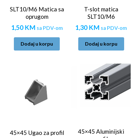
SLT10/M6 Matica sa
T-slot matica
oprugom
SLT10/M6
1,50
KM
1,30
KM
sa PDV-om
sa PDV-om
Dodaj u korpu
Dodaj u korpu
45×45 Aluminijski
45×45 Ugao za profil