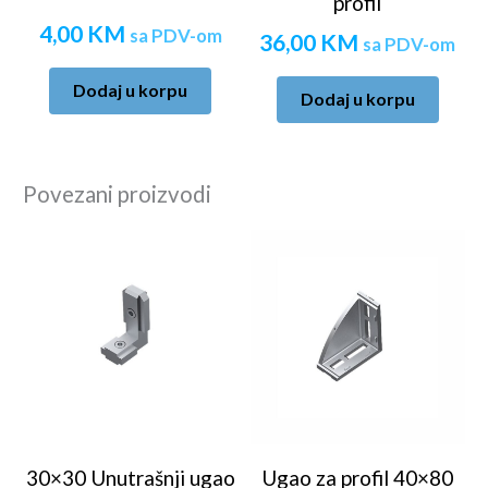
profil
4,00
KM
sa PDV-om
36,00
KM
sa PDV-om
Dodaj u korpu
Dodaj u korpu
Povezani proizvodi
30×30 Unutrašnji ugao
Ugao za profil 40×80