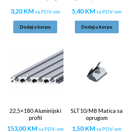
3,20
KM
5,40
KM
sa PDV-om
sa PDV-om
Dodaj u korpu
Dodaj u korpu
22,5×180 Aluminijski
SLT10/M8 Matica sa
profil
oprugom
153,00
KM
1,50
KM
sa PDV-om
sa PDV-om