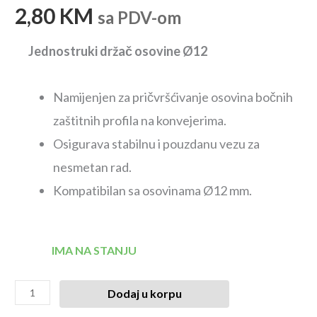
2,80
KM
sa PDV-om
Jednostruki držač osovine Ø12
Namijenjen za pričvršćivanje osovina bočnih
zaštitnih profila na konvejerima.
Osigurava stabilnu i pouzdanu vezu za
nesmetan rad.
Kompatibilan sa osovinama Ø12 mm.
IMA NA STANJU
Dodaj u korpu