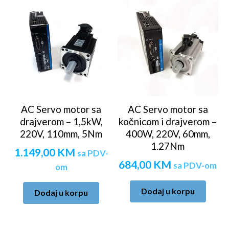
AC Servo motor sa
AC Servo motor sa
drajverom – 1,5kW,
kočnicom i drajverom –
220V, 110mm, 5Nm
400W, 220V, 60mm,
1.27Nm
1.149,00
KM
sa PDV-
684,00
KM
sa PDV-om
om
Dodaj u korpu
Dodaj u korpu