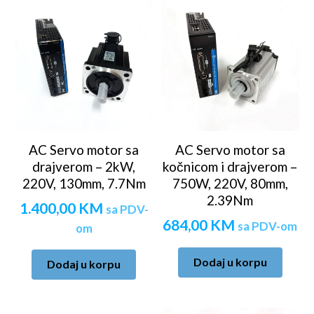
AC Servo motor sa
AC Servo motor sa
drajverom – 2kW,
kočnicom i drajverom –
220V, 130mm, 7.7Nm
750W, 220V, 80mm,
2.39Nm
1.400,00
KM
sa PDV-
684,00
KM
sa PDV-om
om
Dodaj u korpu
Dodaj u korpu