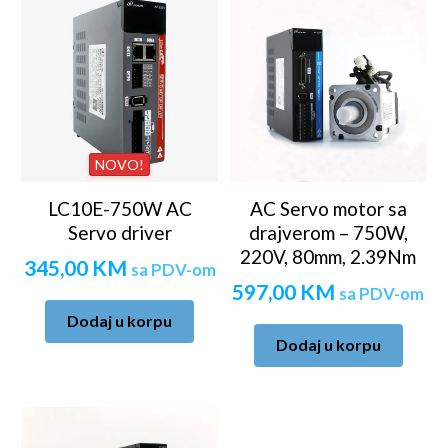
NOVO!
LC10E-750W AC
AC Servo motor sa
Servo driver
drajverom – 750W,
220V, 80mm, 2.39Nm
345,00
KM
sa PDV-om
597,00
KM
sa PDV-om
Dodaj u korpu
Dodaj u korpu