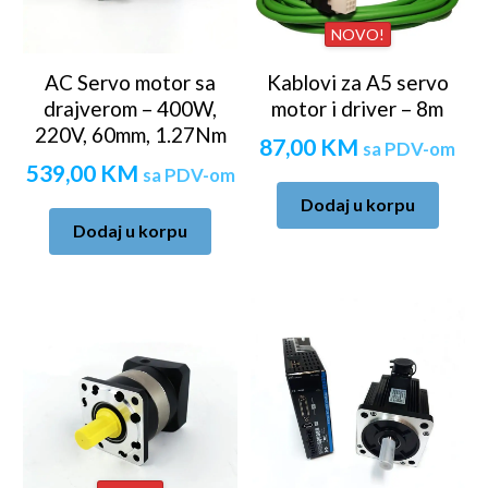
NOVO!
AC Servo motor sa
Kablovi za A5 servo
drajverom – 400W,
motor i driver – 8m
220V, 60mm, 1.27Nm
87,00
KM
sa PDV-om
539,00
KM
sa PDV-om
Dodaj u korpu
Dodaj u korpu