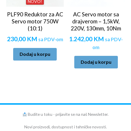
NOVO!
PLF90 Reduktor za AC
AC Servo motor sa
Servo motor 750W
drajverom – 1,5kW,
(10:1)
220V, 130mm, 10Nm
230,00
KM
1.242,00
KM
sa PDV-om
sa PDV-
om
Dodaj u korpu
Dodaj u korpu
Budite u toku - prijavite se na naš Newsletter.
Novi proizvodi, dostupnost i tehničke novosti.