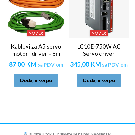
NOVO!
NOVO!
Kablovi za A5 servo
LC10E-750W AC
motor i driver – 8m
Servo driver
87,00
KM
345,00
KM
sa PDV-om
sa PDV-om
Dodaj u korpu
Dodaj u korpu
Budite u toku - prijavite se na naš Newsletter.