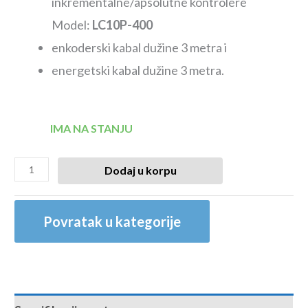
inkrementalne/apsolutne kontrolere
Model:
LC10P-400
enkoderski kabal dužine 3 metra i
energetski kabal dužine 3 metra.
IMA NA STANJU
Dodaj u korpu
Povratak u kategorije