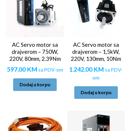
AC Servo motor sa
AC Servo motor sa
drajverom – 750W,
drajverom – 1,5kW,
220V, 80mm, 2.39Nm
220V, 130mm, 10Nm
597,00
KM
1.242,00
KM
sa PDV-om
sa PDV-
om
Dodaj u korpu
Dodaj u korpu