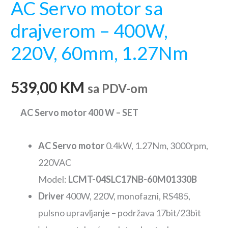
AC Servo motor sa
drajverom – 400W,
220V, 60mm, 1.27Nm
539,00
KM
sa PDV-om
AC Servo motor 400 W – SET
AC Servo motor
0.4kW, 1.27Nm, 3000rpm,
220VAC
Model:
LCMT-04SLC17NB
-60M01330B
Driver
400W, 220V, monofazni, RS485,
pulsno upravljanje – podržava 17bit/23bit