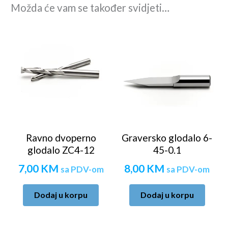
Možda će vam se također svidjeti…
Ravno dvoperno
Graversko glodalo 6-
glodalo ZC4-12
45-0.1
7,00
KM
8,00
KM
sa PDV-om
sa PDV-om
Dodaj u korpu
Dodaj u korpu