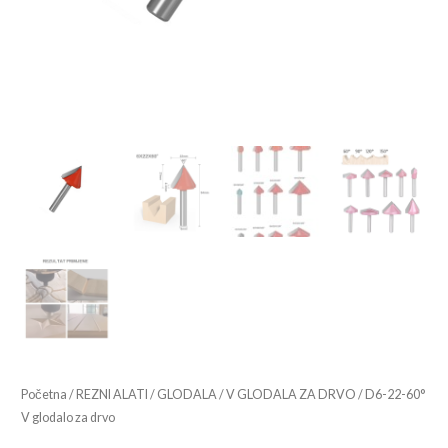
Početna
/
REZNI ALATI
/
GLODALA
/
V GLODALA ZA DRVO
/ D6-22-60°
V glodalo za drvo