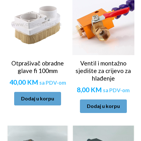
Otprašivač obradne
Ventil i montažno
glave fi 100mm
sjedište za crijevo za
hlađenje
40,00
KM
sa PDV-om
8,00
KM
sa PDV-om
Dodaj u korpu
Dodaj u korpu