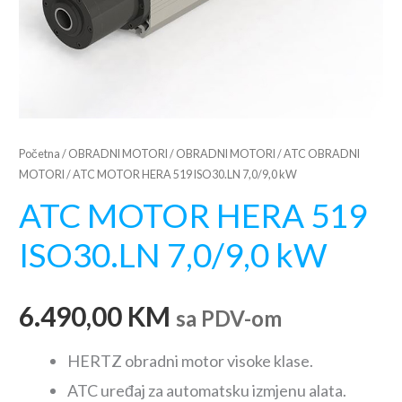
Početna
/
OBRADNI MOTORI
/
OBRADNI MOTORI
/
ATC OBRADNI
MOTORI
/ ATC MOTOR HERA 519 ISO30.LN 7,0/9,0 kW
ATC MOTOR HERA 519
ISO30.LN 7,0/9,0 kW
6.490,00
KM
sa PDV-om
HERTZ obradni motor visoke klase.
ATC uređaj za automatsku izmjenu alata.