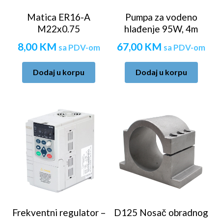
Matica ER16-A
Pumpa za vodeno
M22x0.75
hlađenje 95W, 4m
8,00
KM
67,00
KM
sa PDV-om
sa PDV-om
Dodaj u korpu
Dodaj u korpu
Frekventni regulator –
D125 Nosač obradnog