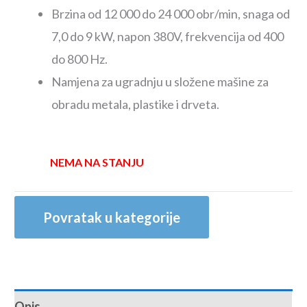
Brzina od 12 000 do 24 000 obr/min, snaga od
7,0 do 9 kW, napon 380V, frekvencija od 400
do 800 Hz.
Namjena za ugradnju u složene mašine za
obradu metala, plastike i drveta.
NEMA NA STANJU
Povratak u kategorije
Opis