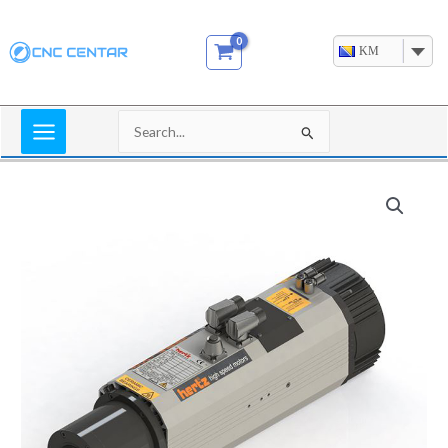
Skip
to
KM
content
Search
for: