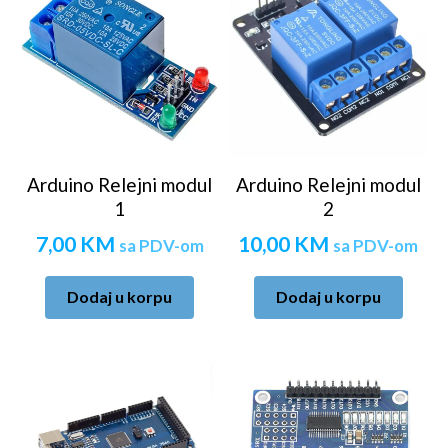
Arduino Relejni modul
Arduino Relejni modul
1
2
7,00
KM
10,00
KM
sa PDV-om
sa PDV-om
Dodaj u korpu
Dodaj u korpu