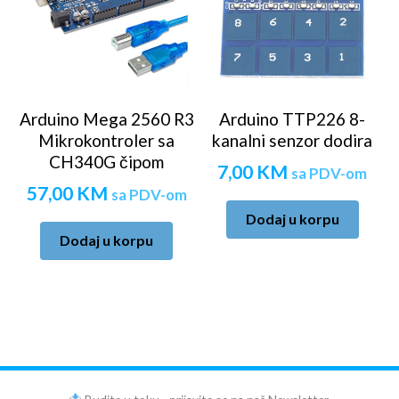
Arduino Mega 2560 R3
Arduino TTP226 8-
Mikrokontroler sa
kanalni senzor dodira
CH340G čipom
7,00
KM
sa PDV-om
57,00
KM
sa PDV-om
Dodaj u korpu
Dodaj u korpu