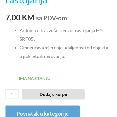
7,00
KM
sa PDV-om
Arduino ultrazvučni senzor rastojanja HY-
SRF05 .
Omogućava mjerenje udaljenosti od objekta
u pokretu ili mirovanju.
IMA NA STANJU
Dodaj u korpu
Povratak u kategorije