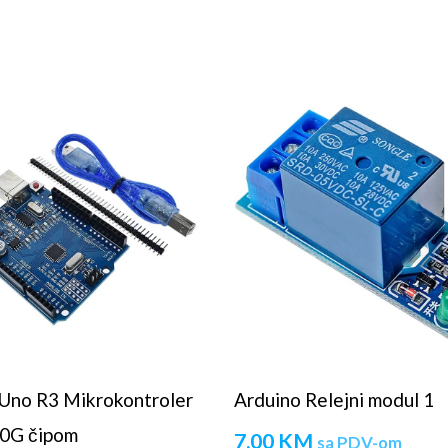
Uno R3 Mikrokontroler
Arduino Relejni modul 1
0G čipom
7,00
KM
sa PDV-om