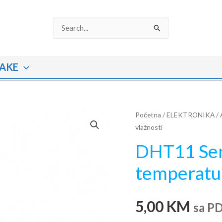
Search
for:
AKE
Početna
/
ELEKTRONIKA
/
vlažnosti
DHT11 Sen
temperatur
5,00
KM
sa P