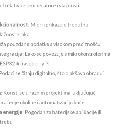
 relativne temperature i vlažnosti.
kcionalnost
: Mjeri i prikazuje trenutnu
lažnost zraka.
uža pouzdane podatke s visokom preciznošću.
tegracija
: Lako se povezuje s mikrokontrolerima
ESP32 ili Raspberry Pi.
 Podaci se čitaju digitalno, što olakšava obradu i
a
: Koristi se u raznim projektima, uključujući
praćenje okoline i automatizaciju kuće.
a energije
: Pogodan za baterijske aplikacije ili
trebu