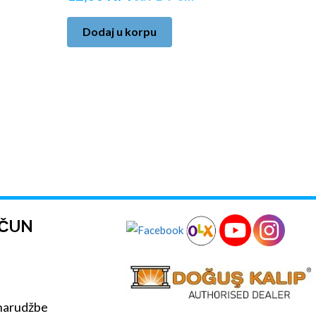
Dodaj u korpu
AČUN
 narudžbe