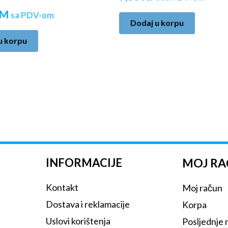
M
sa PDV-om
Dodaj u korpu
u korpu
INFORMACIJE
MOJ R
Kontakt
Moj račun
Dostava i reklamacije
Korpa
Uslovi korištenja
Posljednje