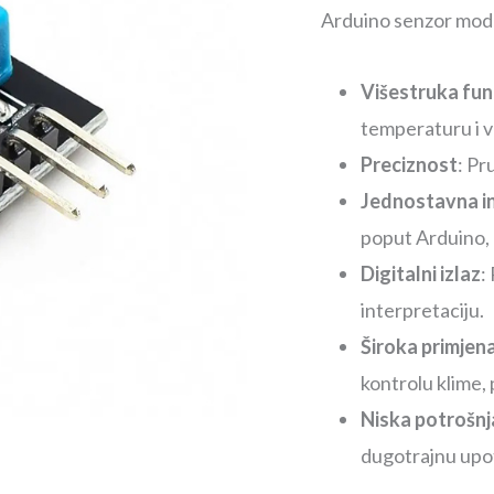
Arduino senzor modul
Višestruka fun
temperaturu i v
Preciznost
: Pr
Jednostavna in
poput Arduino, 
Digitalni izlaz
:
interpretaciju.
Široka primjen
kontrolu klime, 
Niska potrošnj
dugotrajnu upo