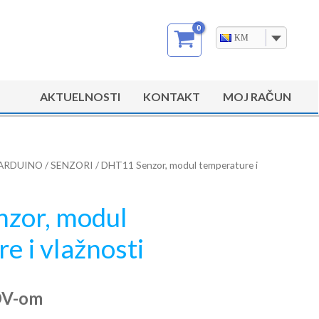
KM
AKTUELNOSTI
KONTAKT
MOJ RAČUN
ARDUINO
/
SENZORI
/ DHT11 Senzor, modul temperature i
zor, modul
e i vlažnosti
DV-om