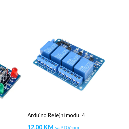
Arduino Relejni modul 4
12,00
KM
sa PDV-om