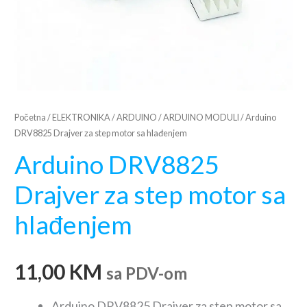
Početna
/
ELEKTRONIKA
/
ARDUINO
/
ARDUINO MODULI
/ Arduino
DRV8825 Drajver za step motor sa hlađenjem
Arduino DRV8825
Drajver za step motor sa
hlađenjem
11,00
KM
sa PDV-om
Arduino DRV8825 Drajver za step motor sa