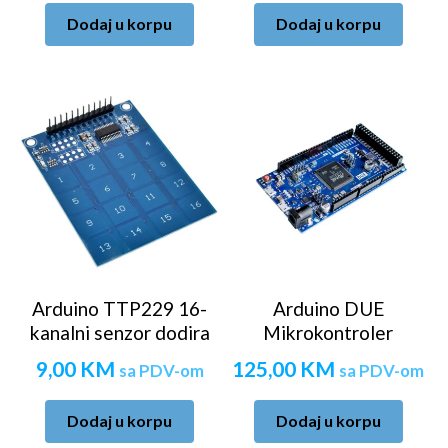
Dodaj u korpu
Dodaj u korpu
Arduino TTP229 16-
Arduino DUE
kanalni senzor dodira
Mikrokontroler
9,00
KM
125,00
KM
sa PDV-om
sa PDV-om
Dodaj u korpu
Dodaj u korpu