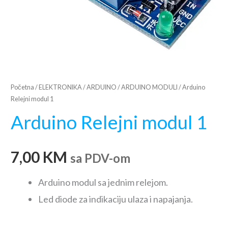
Početna
/
ELEKTRONIKA
/
ARDUINO
/
ARDUINO MODULI
/ Arduino
Relejni modul 1
Arduino Relejni modul 1
7,00
KM
sa PDV-om
Arduino modul sa jednim relejom.
Led diode za indikaciju ulaza i napajanja.