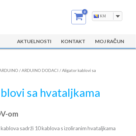
KM
AKTUELNOSTI
KONTAKT
MOJ RAČUN
ARDUINO
/
ARDUINO DODACI
/ Aligator kablovi sa
ablovi sa hvataljkama
DV-om
 kablova sadrži 10 kablova s izoliranim hvataljkama