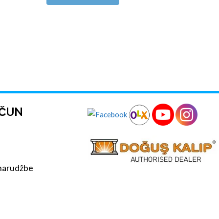
AČUN
 narudžbe