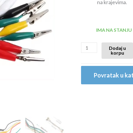
na krajevima.
IMA NA STANJU
Dodaj u
korpu
Povratak u kat