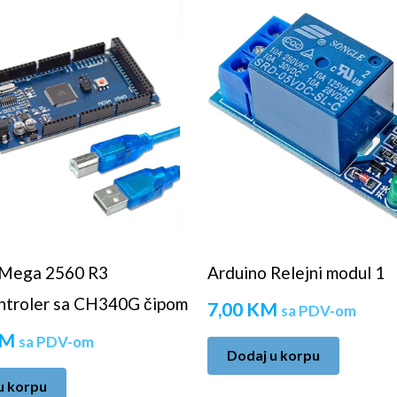
 Mega 2560 R3
Arduino Relejni modul 1
ntroler sa CH340G čipom
7,00
KM
sa PDV-om
M
sa PDV-om
Dodaj u korpu
u korpu