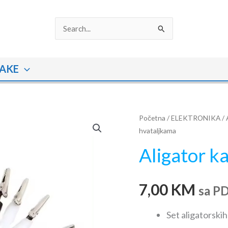
Search
for:
AKE
Aligator
Početna
/
ELEKTRONIKA
/
hvataljkama
kablovi
sa
Aligator k
hvataljkama
količina
7,00
KM
sa P
Set aligatorskih