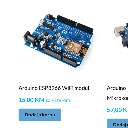
Arduino ESP8266 WiFi modul
Arduino
Mikroko
15,00
KM
sa PDV-om
57,00
K
Dodaj u korpu
Dodaj 