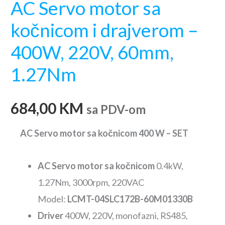
AC Servo motor sa
kočnicom i drajverom –
400W, 220V, 60mm,
1.27Nm
684,00
KM
sa PDV-om
AC Servo motor sa kočnicom 400 W – SET
AC Servo motor sa kočnicom
0.4kW,
1.27Nm, 3000rpm, 220VAC
Model:
LCMT-04SLC172B
-60M01330B
Driver
400W, 220V, monofazni, RS485,