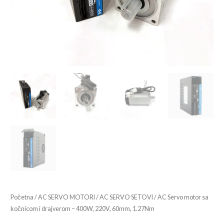
1.27Nm
količina
Početna
/
AC SERVO MOTORI
/
AC SERVO SETOVI
/ AC Servo motor sa
kočnicom i drajverom – 400W, 220V, 60mm, 1.27Nm