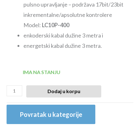
pulsno upravljanje – podržava 17bit/23bit
inkrementalne/apsolutne kontrolere
Model:
LC10P-400
enkoderski kabal dužine 3 metra i
energetski kabal dužine 3 metra.
IMA NA STANJU
Dodaj u korpu
Povratak u kategorije