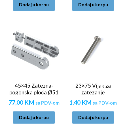
Dodaj u korpu
Dodaj u korpu
45×45 Zatezna-
23×75 Vijak za
pogonska ploča Ø51
zatezanje
77,00
KM
1,40
KM
sa PDV-om
sa PDV-om
Dodaj u korpu
Dodaj u korpu