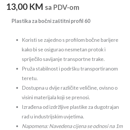
13,00
KM
sa PDV-om
Plastika za bočni zaštitni profil 60
Koristi se zajedno s profilom bočne barijere
kako bi se osigurao nesmetan protok i
spriječilo savijanje transportne trake.
Pruža stabilnost i podršku transportiranom
teretu.
Dostupna u dvije različite veličine, ovisno o
visini materijala koji se prenosi.
Izrađena od izdržljive plastike za dugotrajan
rad u industrijskim uvjetima.
Napomena: Navedena cijena se odnosi na 1m