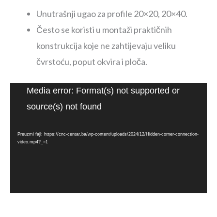
Unutrašnji ugao za profile 20×20, 20×40.
Često se koristi u montaži praktičnih
konstrukcija koje ne zahtijevaju veliku
čvrstoću, poput okvira i ploča.
Video
Media error: Format(s) not supported or
Player
source(s) not found
Preuzmi fajl: https://cnc-centar.ba/wp-content/uploads/2024/12/Hidden-corner-connection-
video.mp4?_=1