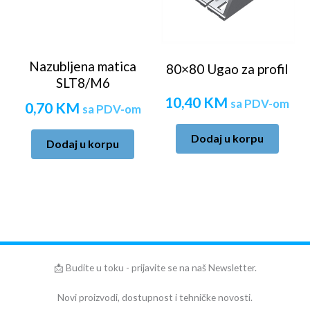
Nazubljena matica
80×80 Ugao za profil
SLT8/M6
10,40
KM
sa PDV-om
0,70
KM
sa PDV-om
Dodaj u korpu
Dodaj u korpu
📩 Budite u toku - prijavite se na naš Newsletter.
Novi proizvodi, dostupnost i tehničke novosti.