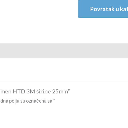
Povratak u kat
i remen HTD 3M širine 25mm”
na polja su označena sa
*