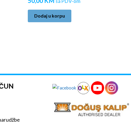
50,00
KM
sa PDV-om
Dodaj u korpu
AČUN
 narudžbe