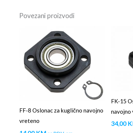
Povezani proizvodi
FK-15 Os
FF-8 Oslonac za kuglično navojno
navojno 
vreteno
34,00
K
14,00
KM