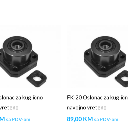
lonac za kuglično
FK-20 Oslonac za kuglič
vreteno
navojno vreteno
M
89,00
KM
sa PDV-om
sa PDV-om