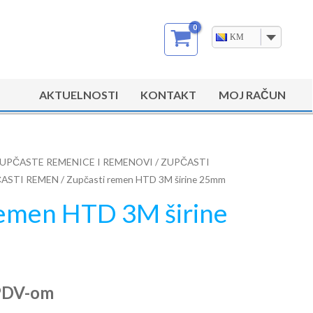
KM
AKTUELNOSTI
KONTAKT
MOJ RAČUN
UPČASTE REMENICE I REMENOVI
/
ZUPČASTI
ASTI REMEN
/ Zupčasti remen HTD 3M širine 25mm
remen HTD 3M širine
PDV-om