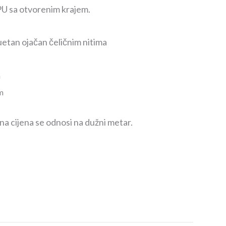
sa otvorenim krajem.
uetan ojačan čeličnim nitima
m
m
cijena se odnosi na dužni metar.