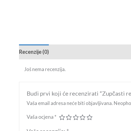
Recenzije (0)
Još nema recenzija.
Budi prvi koji će recenzirati “Zupčast
Vaša email adresa neće biti objavljivana.
Neophod
Vaša ocjena
*