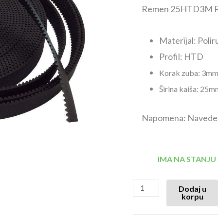
Remen 25HTD3M PU 
Materijal: Polir
Profil: HTD
Korak zuba: 3m
Širina kaiša: 25m
Napomena: Navedena 
IMA NA STANJU
Dodaj u
korpu