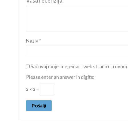
Vaša recenzija:
*
Naziv
*
Sačuvaj moje ime, email i web stranicu u ovo
Please enter an answer in digits:
3 × 3 =