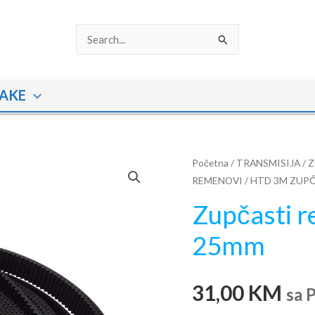
Search
for:
AKE
Zupčasti
Početna
/
TRANSMISIJA
/
Z
REMENOVI
/
HTD 3M ZUPČ
remen
HTD
Zupčasti 
3M
25mm
širine
25mm
količina
31,00
KM
sa 