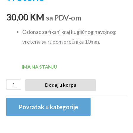
30,00
KM
sa PDV-om
Oslonac za fiksni kraj kugličnog navojnog
vretena sa rupom prečnika 10mm.
IMA NA STANJU
Dodaj u korpu
Povratak u kategorije