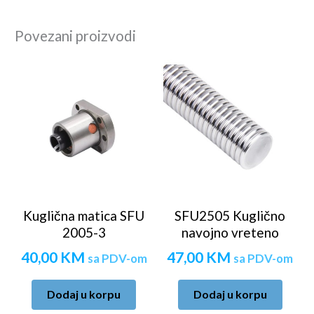
Povezani proizvodi
Kuglična matica SFU
SFU2505 Kuglično
2005-3
navojno vreteno
40,00
KM
47,00
KM
sa PDV-om
sa PDV-om
Dodaj u korpu
Dodaj u korpu