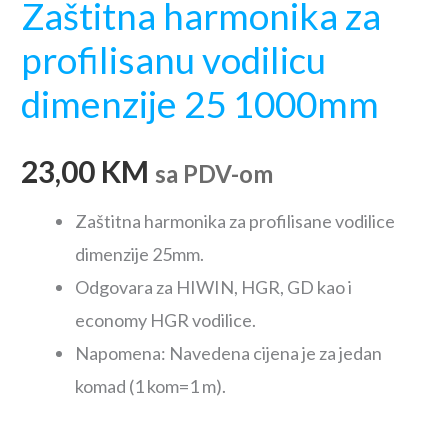
Zaštitna harmonika za
profilisanu vodilicu
dimenzije 25 1000mm
23,00
KM
sa PDV-om
Zaštitna harmonika za profilisane vodilice
dimenzije 25mm.
Odgovara za HIWIN, HGR, GD kao i
economy HGR vodilice.
Napomena: Navedena cijena je za jedan
komad (1 kom=1 m).