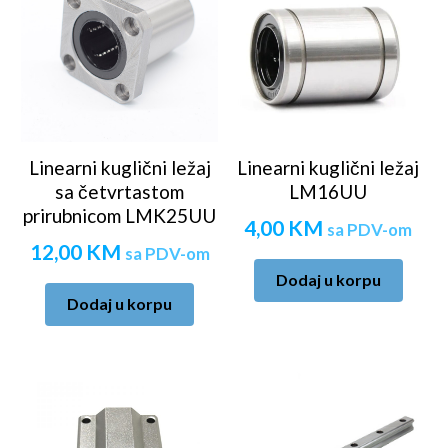
Linearni kuglični ležaj
Linearni kuglični ležaj
sa četvrtastom
LM16UU
prirubnicom LMK25UU
4,00
KM
sa PDV-om
12,00
KM
sa PDV-om
Dodaj u korpu
Dodaj u korpu