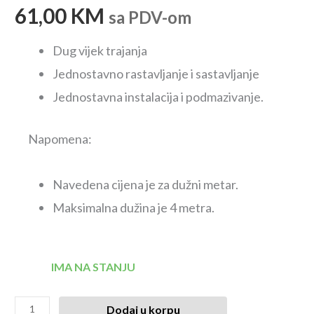
61,00
KM
sa PDV-om
Dug vijek trajanja
Jednostavno rastavljanje i sastavljanje
Jednostavna instalacija i podmazivanje.
Napomena:
Navedena cijena je za dužni metar.
Maksimalna dužina je 4 metra.
IMA NA STANJU
Dodaj u korpu