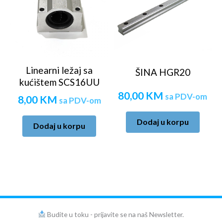
Linearni ležaj sa
ŠINA HGR20
kućištem SCS16UU
80,00
KM
sa PDV-om
8,00
KM
sa PDV-om
Dodaj u korpu
Dodaj u korpu
Budite u toku - prijavite se na naš Newsletter.