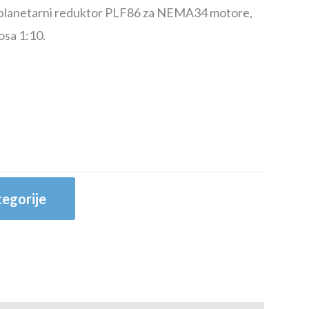
 planetarni reduktor PLF86 za NEMA34 motore,
sa 1:10.
egorije