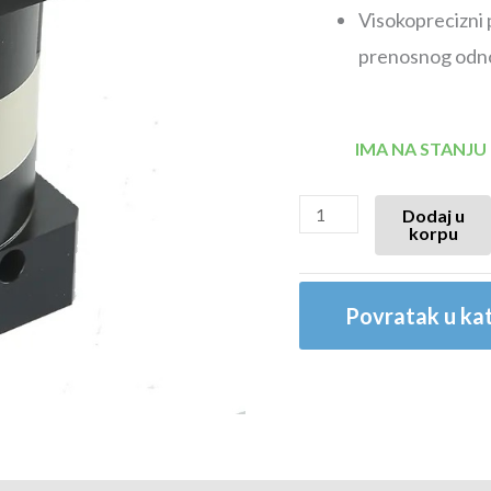
Visokoprecizni
prenosnog odno
IMA NA STANJU
Dodaj u
korpu
Povratak u kat