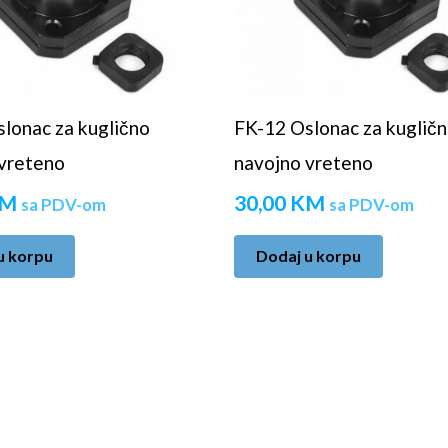
lonac za kuglično
FK-12 Oslonac za kuglič
vreteno
navojno vreteno
M
30,00
KM
sa PDV-om
sa PDV-om
u korpu
Dodaj u korpu