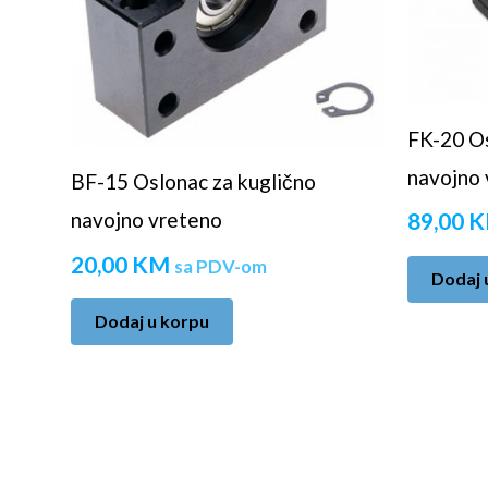
FK-20 Os
navojno 
BF-15 Oslonac za kuglično
89,00
K
navojno vreteno
20,00
KM
sa PDV-om
Dodaj 
Dodaj u korpu