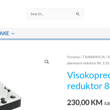
Search
for:
AKE
Visokoprecizni
Početna
/
TRANSMISIJA
/
R
planetarni reduktor 86, 1:10
planetarni
reduktor
Visokoprec
86,
reduktor 8
1:10
količina
230,00
KM
s