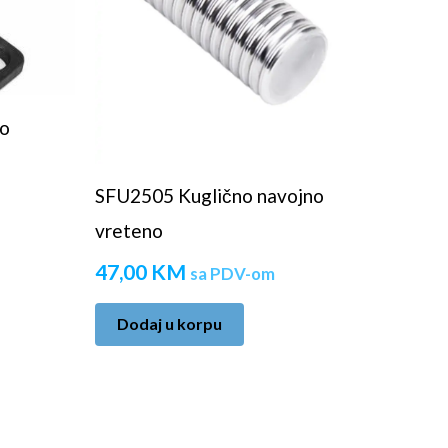
no
SFU2505 Kuglično navojno
vreteno
47,00
KM
sa PDV-om
Dodaj u korpu