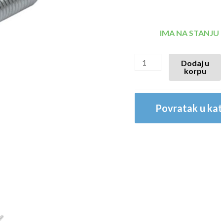
IMA NA STANJU
Dodaj u
korpu
Povratak u kat