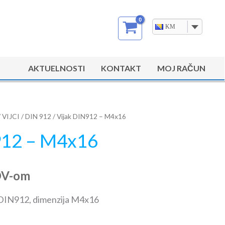
KM
AKTUELNOSTI
KONTAKT
MOJ RAČUN
/
VIJCI
/
DIN 912
/ Vijak DIN912 – M4x16
912 – M4x16
DV-om
 DIN912, dimenzija M4x16