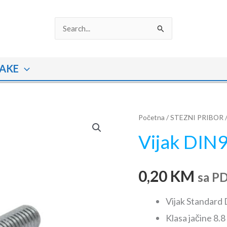
Search
for:
AKE
Vijak
Početna
/
STEZNI PRIBOR
DIN912
Vijak DIN
-
M4x16
0,20
KM
količina
sa P
Vijak Standard
Klasa jačine 8.8