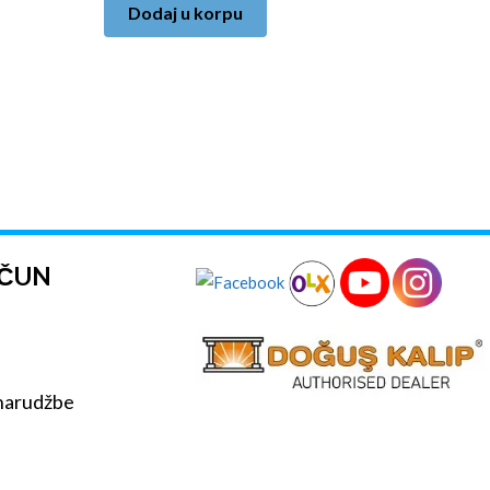
Dodaj u korpu
AČUN
 narudžbe