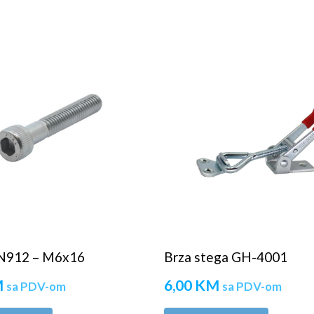
IN912 – M6x16
Brza stega GH-4001
M
6,00
KM
sa PDV-om
sa PDV-om