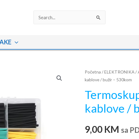
Search
for:
AKE
Termoskupljajuća
Početna
/
ELEKTRONIKA
/
kablove / bužir – 530kom
izolacija
za
Termoskupl
kablove
kablove / 
/
bužir
-
9,00
KM
sa P
530kom
količina