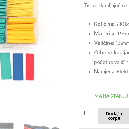
Termoskupljajuća izol
Količina:
530 k
Materijal:
PE (p
Veličine:
1.5mm
Odnos skupljan
početne veličin
Namjena:
Elektr
IMA NA STANJU
Dodaj u
korpu