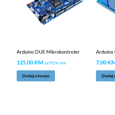
Arduino DUE Mikrokontroler
Arduino 
125,00
KM
7,00
K
sa PDV-om
Dodaj u korpu
Dodaj 