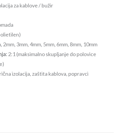
acija za kablove / bužir
omada
olietilen)
, 2mm, 3mm, 4mm, 5mm, 6mm, 8mm, 10mm
ja:
2:1 (maksimalno skupljanje do polovice
e)
ična izolacija, zaštita kablova, popravci