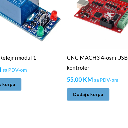
Relejni modul 1
CNC MACH3 4-osni USB
kontroler
M
sa PDV-om
55,00
KM
sa PDV-om
u korpu
Dodaj u korpu