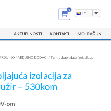
KM
AKTUELNOSTI
KONTAKT
MOJ RAČUN
ARDUINO
/
ARDUINO DODACI
/ Termoskupljajuća izolacija za
jajuća izolacija za
bužir – 530kom
DV-om