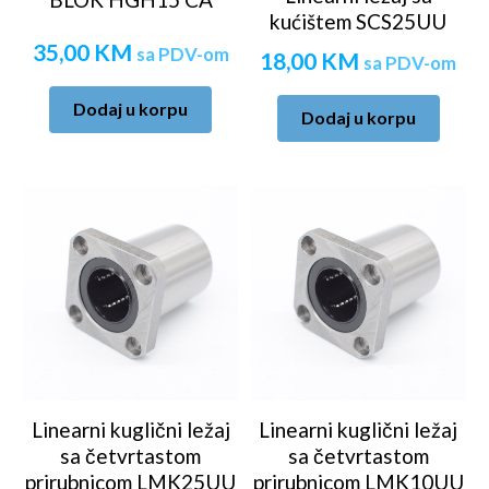
kućištem SCS25UU
35,00
KM
sa PDV-om
18,00
KM
sa PDV-om
Dodaj u korpu
Dodaj u korpu
Linearni kuglični ležaj
Linearni kuglični ležaj
sa četvrtastom
sa četvrtastom
prirubnicom LMK25UU
prirubnicom LMK10UU