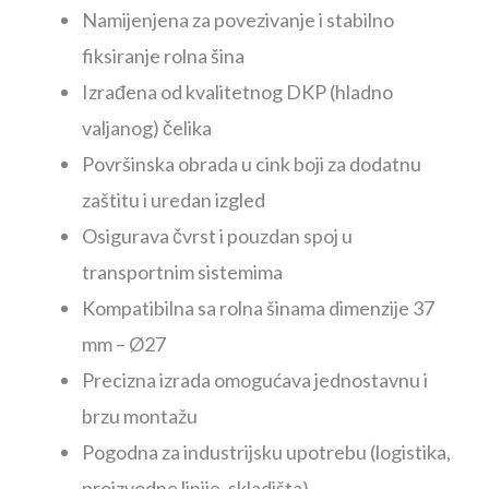
Namijenjena za povezivanje i stabilno
fiksiranje rolna šina
Izrađena od kvalitetnog DKP (hladno
valjanog) čelika
Površinska obrada u cink boji za dodatnu
zaštitu i uredan izgled
Osigurava čvrst i pouzdan spoj u
transportnim sistemima
Kompatibilna sa rolna šinama dimenzije 37
mm – Ø27
Precizna izrada omogućava jednostavnu i
brzu montažu
Pogodna za industrijsku upotrebu (logistika,
proizvodne linije, skladišta)