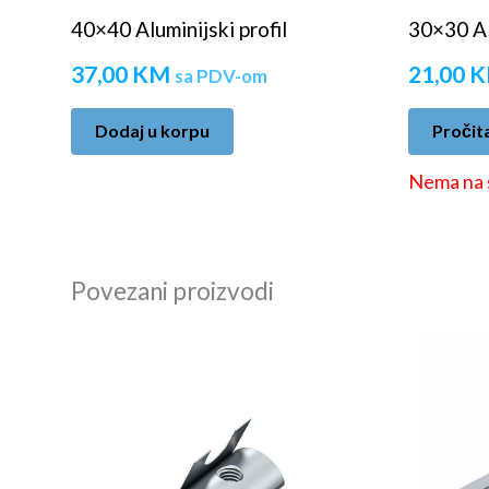
40×40 Aluminijski profil
30×30 Alu
37,00
KM
21,00
K
sa PDV-om
Dodaj u korpu
Pročita
Nema na 
Povezani proizvodi