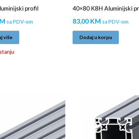
minijski profil
40×80 K8H Aluminijski pr
M
83,00
KM
sa PDV-om
sa PDV-om
j više
Dodaj u korpu
stanju