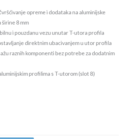
ičvršćivanje opreme i dodataka na aluminijske
m širine 8 mm
lnu i pouzdanu vezu unutar T-utora profila
tavljanje direktnim ubacivanjem u utor profila
tažu raznih komponenti bez potrebe za dodatnim
luminijskim profilima s T-utorom (slot 8)