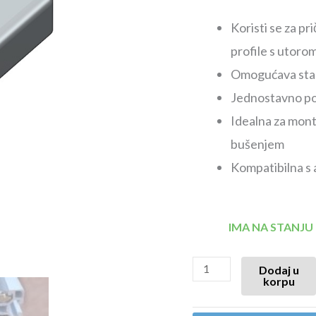
Koristi se za pr
profile s utoro
Omogućava stabi
Jednostavno pos
Idealna za mon
bušenjem
Kompatibilna s a
IMA NA STANJU
Dodaj u
korpu