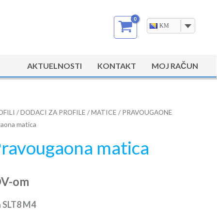
KM
AKTUELNOSTI
KONTAKT
MOJ RAČUN
OFILI
/
DODACI ZA PROFILE
/
MATICE
/
PRAVOUGAONE
aona matica
ravougaona matica
DV-om
a
SLT8 M4