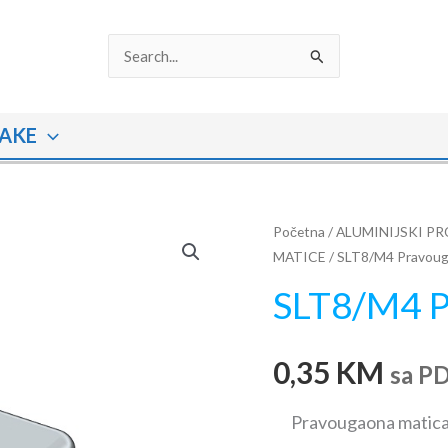
Search
for:
AKE
SLT8/M4
Početna
/
ALUMINIJSKI PR
MATICE
/ SLT8/M4 Pravoug
Pravougaona
matica
SLT8/M4 P
količina
0,35
KM
sa P
Pravougaona matic