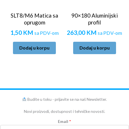
SLT8/M6 Matica sa
90×180 Aluminijski
oprugom
profil
1,50
KM
263,00
KM
sa PDV-om
sa PDV-om
Dodaj u korpu
Dodaj u korpu
Budite u toku - prijavite se na naš Newsletter.
Novi proizvodi, dostupnost i tehničke novosti.
Email
*