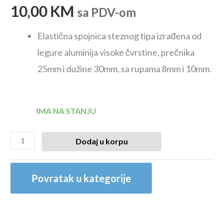
10,00
KM
sa PDV-om
Elastična spojnica steznog tipa izrađena od
legure aluminija visoke čvrstine, prečnika
25mm i dužine 30mm, sa rupama 8mm i 10mm.
IMA NA STANJU
Dodaj u korpu
Povratak u kategorije