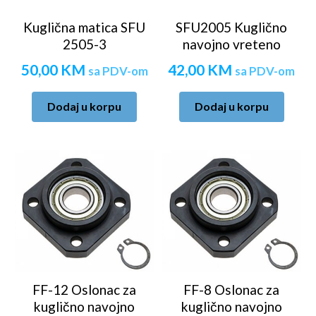
Kuglična matica SFU
SFU2005 Kuglično
2505-3
navojno vreteno
50,00
KM
42,00
KM
sa PDV-om
sa PDV-om
Dodaj u korpu
Dodaj u korpu
FF-12 Oslonac za
FF-8 Oslonac za
kuglično navojno
kuglično navojno