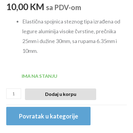
10,00
KM
sa PDV-om
Elastična spojnica steznog tipa izrađena od
legure aluminija visoke čvrstine, prečnika
25mm i dužine 30mm, sa rupama 6.35mm i
10mm.
IMA NA STANJU
Dodaj u korpu
Povratak u kategorije