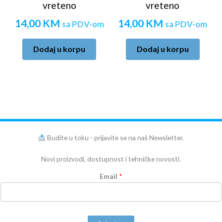
vreteno
vreteno
14,00
KM
14,00
KM
sa PDV-om
sa PDV-om
Dodaj u korpu
Dodaj u korpu
Budite u toku - prijavite se na naš Newsletter.
Novi proizvodi, dostupnost i tehničke novosti.
Email
*