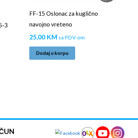
FF-15 Oslonac za kuglično
navojno vreteno
5-3
25,00
KM
sa PDV-om
Dodaj u korpu
AČUN