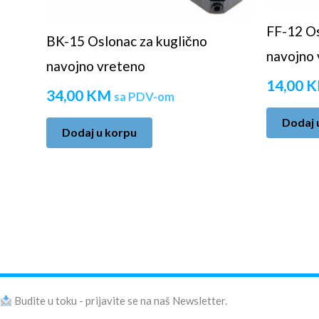
FF-12 Os
BK-15 Oslonac za kuglično
navojno 
navojno vreteno
14,00
K
34,00
KM
sa PDV-om
Dodaj 
Dodaj u korpu
Budite u toku - prijavite se na naš Newsletter.