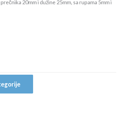
, prečnika 20mm i dužine 25mm, sa rupama 5mm i
egorije