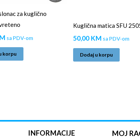
lonac za kuglično
vreteno
Kuglična matica SFU 250
M
50,00
KM
sa PDV-om
sa PDV-om
u korpu
Dodaj u korpu
INFORMACIJE
MOJ R