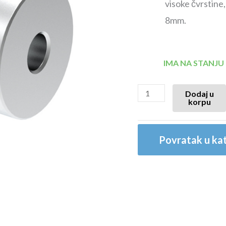
visoke čvrstine
8mm.
IMA NA STANJU
Dodaj u
korpu
Povratak u kat