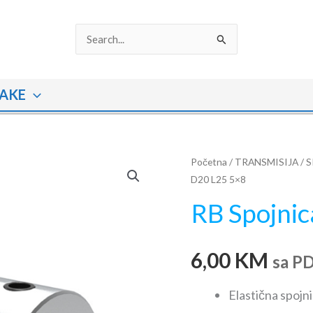
Search
for:
AKE
RB
Početna
/
TRANSMISIJA
/
S
D20 L25 5×8
Spojnica
D20
RB Spojni
L25
5x8
6,00
KM
količina
sa P
Elastična spojni