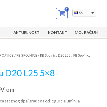
KM
AKTUELNOSTI
KONTAKT
MOJ RAČUN
POJNICE
/
RB SPOJNICE
/
RB Spojnica D20 L25
/ RB Spojnica
ca D20 L25 5×8
DV-om
ca steznog tipa izrađena od legure aluminija