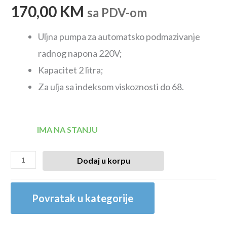
170,00
KM
sa PDV-om
Uljna pumpa za automatsko podmazivanje
radnog napona 220V;
Kapacitet 2 litra;
Za ulja sa indeksom viskoznosti do 68.
IMA NA STANJU
Dodaj u korpu
Povratak u kategorije