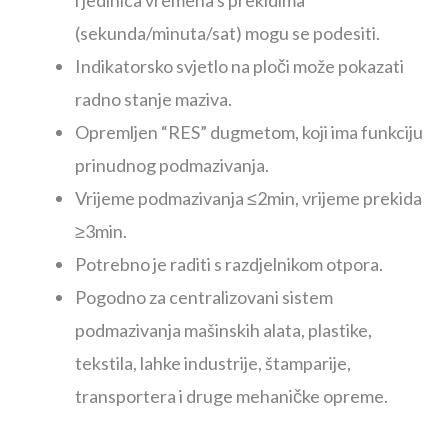
i jedinica vremena s prekidima
(sekunda/minuta/sat) mogu se podesiti.
Indikatorsko svjetlo na ploči može pokazati
radno stanje maziva.
Opremljen “RES” dugmetom, koji ima funkciju
prinudnog podmazivanja.
Vrijeme podmazivanja ≤2min, vrijeme prekida
≥3min.
Potrebno je raditi s razdjelnikom otpora.
Pogodno za centralizovani sistem
podmazivanja mašinskih alata, plastike,
tekstila, lahke industrije, štamparije,
transportera i druge mehaničke opreme.