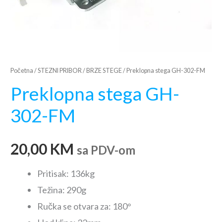
Početna
/
STEZNI PRIBOR
/
BRZE STEGE
/ Preklopna stega GH-302-FM
Preklopna stega GH-
302-FM
20,00
KM
sa PDV-om
Pritisak: 136kg
Težina: 290g
Ručka se otvara za: 180°