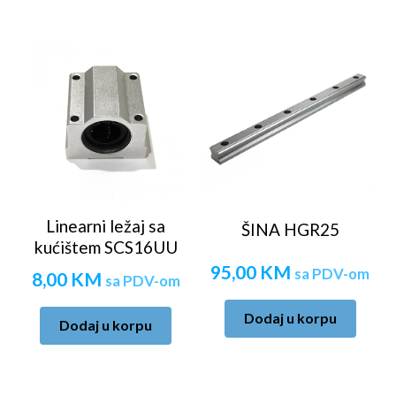
Linearni ležaj sa
ŠINA HGR25
kućištem SCS16UU
95,00
KM
sa PDV-om
8,00
KM
sa PDV-om
Dodaj u korpu
Dodaj u korpu