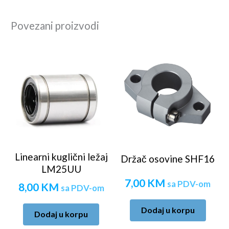
Povezani proizvodi
Linearni kuglični ležaj
Držač osovine SHF16
LM25UU
7,00
KM
sa PDV-om
8,00
KM
sa PDV-om
Dodaj u korpu
Dodaj u korpu