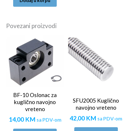
Dodaj u korpu
Povezani proizvodi
BF-10 Oslonac za
SFU2005 Kuglično
kuglično navojno
navojno vreteno
vreteno
42,00
KM
sa PDV-om
14,00
KM
sa PDV-om