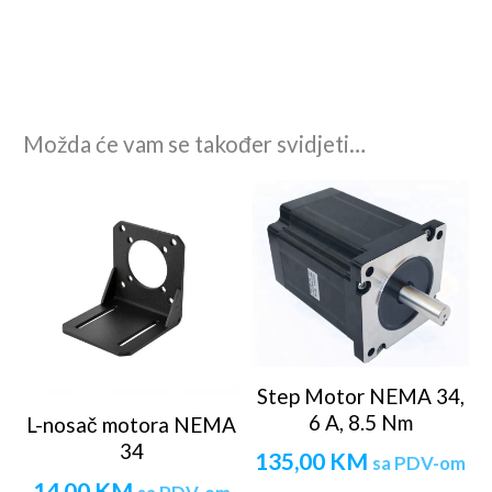
Možda će vam se također svidjeti…
Step Motor NEMA 34,
6 A, 8.5 Nm
L-nosač motora NEMA
34
135,00
KM
sa PDV-om
14,00
KM