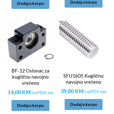
Dodaj u korpu
Dodaj u korpu
BF-12 Oslonac za
SFU1605 Kuglično
kuglično navojno
navojno vreteno
vreteno
39,00
KM
sa PDV-om
14,00
KM
sa PDV-om
Dodaj u korpu
Dodaj u korpu