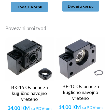
Dodaj u korpu
Dodaj u korpu
Povezani proizvodi
BF-10 Oslonac za
BK-15 Oslonac za
kuglično navojno
kuglično navojno
vreteno
vreteno
14,00
KM
34,00
KM
sa PDV-om
sa PDV-om