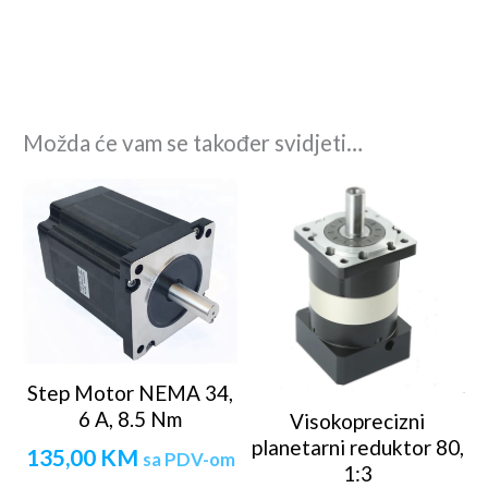
Možda će vam se također svidjeti…
Step Motor NEMA 34,
6 A, 8.5 Nm
Visokoprecizni
planetarni reduktor 80,
135,00
KM
sa PDV-om
1:3