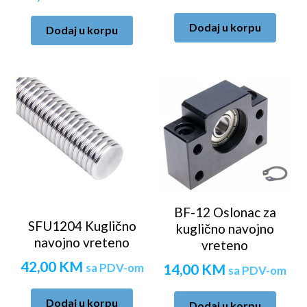
Dodaj u korpu
Dodaj u korpu
BF-12 Oslonac za
SFU1204 Kuglično
kuglično navojno
navojno vreteno
vreteno
42,00
KM
sa PDV-om
14,00
KM
sa PDV-om
Dodaj u korpu
Dodaj u korpu