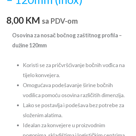
8,00
KM
sa PDV-om
Osovina za nosač bočnog zaštitnog profila –
dužine 120mm
Koristi se za pričvršćivanje bočnih vođica na
tijelo konvejera.
Omogućava podešavanje širine bočnih
vodilica pomoću osovina različitih dimenzija.
Lako se postavlja i podešava bez potrebe za
složenim alatima.
Idealan za konvejere u proizvodnim
pogonima, skladištima i logističkim centrima.