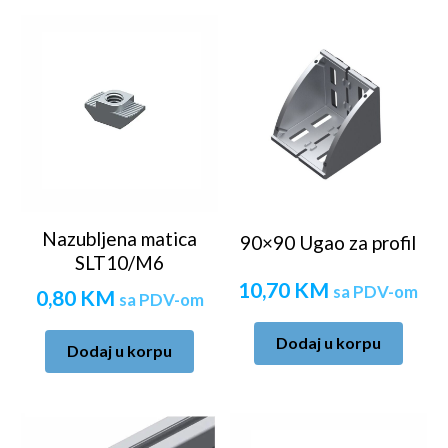
Nazubljena matica
90×90 Ugao za profil
SLT10/M6
10,70
KM
sa PDV-om
0,80
KM
sa PDV-om
Dodaj u korpu
Dodaj u korpu