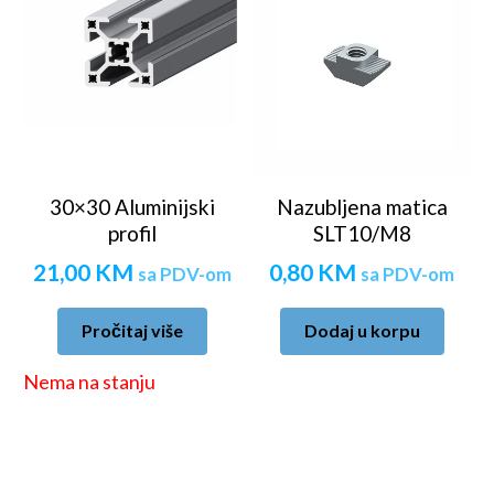
30×30 Aluminijski
Nazubljena matica
profil
SLT10/M8
21,00
KM
0,80
KM
sa PDV-om
sa PDV-om
Pročitaj više
Dodaj u korpu
Nema na stanju