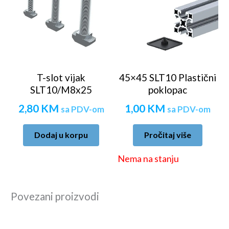
T-slot vijak
45×45 SLT10 Plastični
SLT10/M8x25
poklopac
2,80
KM
1,00
KM
sa PDV-om
sa PDV-om
Dodaj u korpu
Pročitaj više
Nema na stanju
Povezani proizvodi