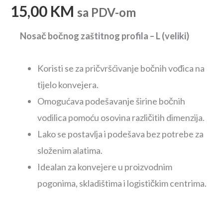
15,00
KM
sa PDV-om
Nosač bočnog zaštitnog profila – L (veliki)
Koristi se za pričvršćivanje bočnih vođica na
tijelo konvejera.
Omogućava podešavanje širine bočnih
vodilica pomoću osovina različitih dimenzija.
Lako se postavlja i podešava bez potrebe za
složenim alatima.
Idealan za konvejere u proizvodnim
pogonima, skladištima i logističkim centrima.