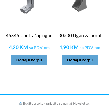
45×45 Unutrašnji ugao
30×30 Ugao za profil
4,20
KM
1,90
KM
sa PDV-om
sa PDV-om
Dodaj u korpu
Dodaj u korpu
Budite u toku - prijavite se na naš Newsletter.