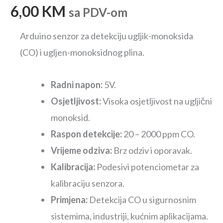
6,00
KM
sa PDV-om
Arduino senzor za detekciju ugljik-monoksida
(CO) i ugljen-monoksidnog plina.
Radni napon:
5V.
Osjetljivost:
Visoka osjetljivost na ugljični
monoksid.
Raspon detekcije:
20 – 2000 ppm CO.
Vrijeme odziva:
Brz odziv i oporavak.
Kalibracija:
Podesivi potenciometar za
kalibraciju senzora.
Primjena:
Detekcija CO u sigurnosnim
sistemima, industriji, kućnim aplikacijama.