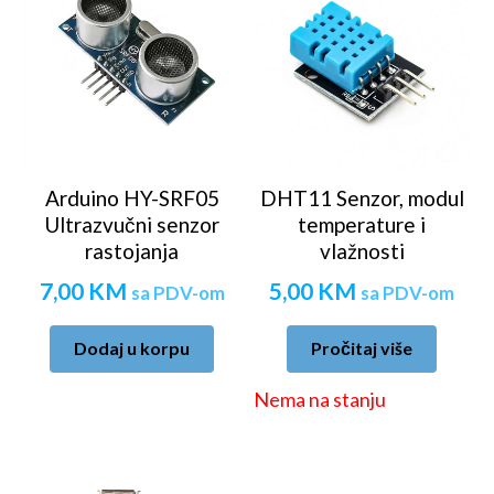
Arduino HY-SRF05
DHT11 Senzor, modul
Ultrazvučni senzor
temperature i
rastojanja
vlažnosti
7,00
KM
5,00
KM
sa PDV-om
sa PDV-om
Dodaj u korpu
Pročitaj više
Nema na stanju