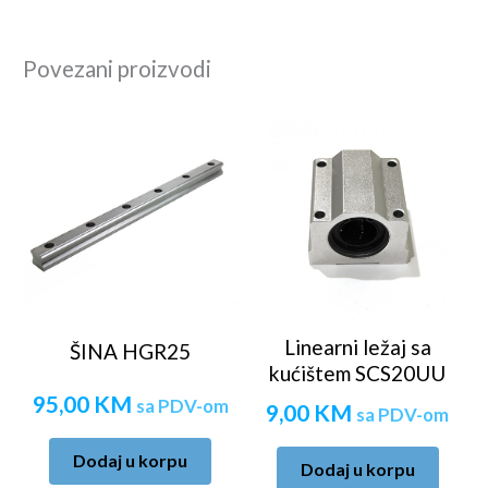
Povezani proizvodi
Linearni ležaj sa
ŠINA HGR25
kućištem SCS20UU
95,00
KM
sa PDV-om
9,00
KM
sa PDV-om
Dodaj u korpu
Dodaj u korpu