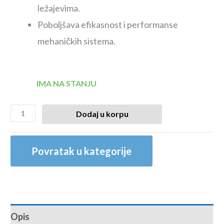
ležajevima.
Poboljšava efikasnost i performanse
mehaničkih sistema.
IMA NA STANJU
Dodaj u korpu
Povratak u kategorije
Opis