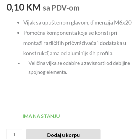
0,10
KM
sa PDV-om
Vijak sa upuštenom glavom, dimenzija M6x20
Pomoćna komponenta koja se koristi pri
montaži različitih pričvršćivača i dodataka u
konstrukcijama od aluminijskih profila.
Veličina vijka se odabire u zavisnosti od debljine
spojnog elementa.
IMA NA STANJU
Dodaj u korpu