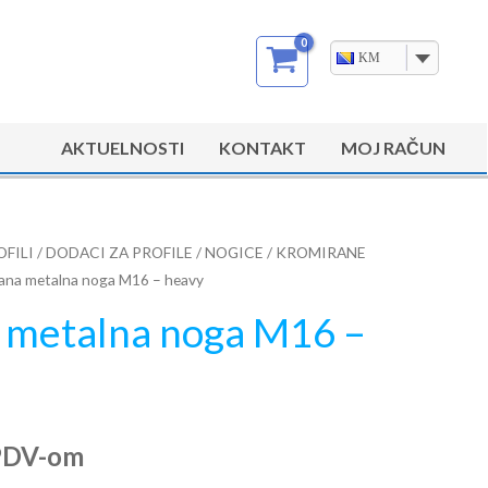
KM
AKTUELNOSTI
KONTAKT
MOJ RAČUN
OFILI
/
DODACI ZA PROFILE
/
NOGICE
/
KROMIRANE
ana metalna noga M16 – heavy
 metalna noga M16 –
PDV-om