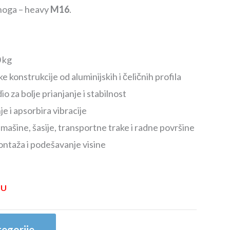
noga – heavy
M16
.
 kg
 konstrukcije od aluminijskih i čeličnih profila
io za bolje prianjanje i stabilnost
je i apsorbira vibracije
mašine, šasije, transportne trake i radne površine
ntaža i podešavanje visine
JU
egorije