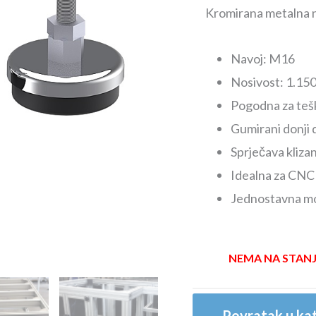
Kromirana metalna 
Navoj: M16
Nosivost: 1.150
Pogodna za teške
Gumirani donji d
Sprječava klizan
Idealna za CNC 
Jednostavna mo
NEMA NA STAN
Povratak u kat