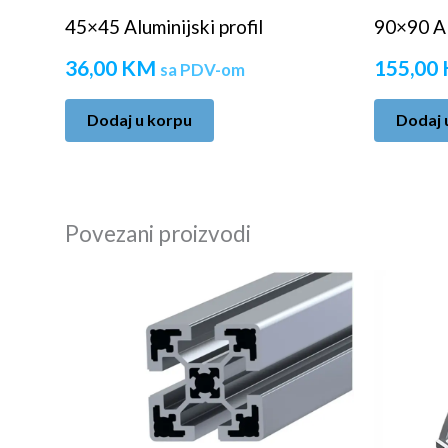
45×45 Aluminijski profil
90×90 Alu
36,00
KM
155,00
sa PDV-om
Dodaj u korpu
Dodaj 
Povezani proizvodi