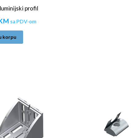
minijski profil
KM
sa PDV-om
u korpu